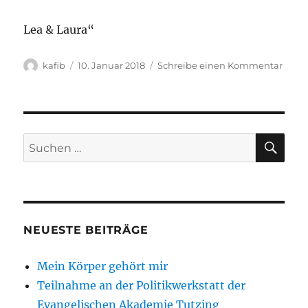
Lea & Laura“
Autor
Veröffentlicht
zu
kafib
10. Januar 2018
Schreibe einen Kommentar
am
Ruan
Proje
2017
–
Absch
SU
Suchen
nach:
NEUESTE BEITRÄGE
Mein Körper gehört mir
Teilnahme an der Politikwerkstatt der
Evangelischen Akademie Tutzing